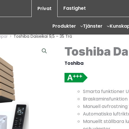
Fastighet
Privat
Produkter
Tjänster
Kunska
mpar
>
Toshiba Daiseikai 9,5 – 35 Trä
Toshiba Dai
Toshiba
Smarta funktioner Un
Braskaminsfunktion
Manuell avfrostning v
Automatiska luftrik
Manuellt ställbara lu
och vänster