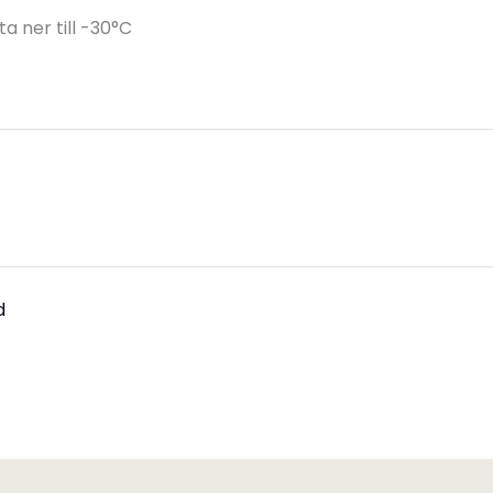
 ner till -30°C
d