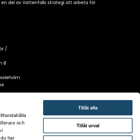
h en del av Vattenfalls strategi att arbeta för
ör /
n 8
ässleholm
se
Tillåt alla
illhandahålla
ifierare och
Tillåt urval
vi
 du har