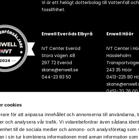
Vi är ett helägt dotterbolag till Vattenfall oc
fossilfrihet.
Enwell Everöds Elbyrå
Enwell Höör
IVT Center Everöd
IVT Center i Hö
Stora vägen 48
Hässleholm
297 72 Everöd
Transportväge
skane@enwell.se
243 35 Höör
044-23 83 50
0413-225 80 H
skane@enwell.
0451-70 76 00
r cookies
rare för att anpassa innehållet och annonserna till användarna, t
er och analysera vår trafik. Vi vidarebefordrar även sådana ident
 enhet till de sociala medier och annons- och analysföretag som 
 i sin tur kombinera informationen med annan information som