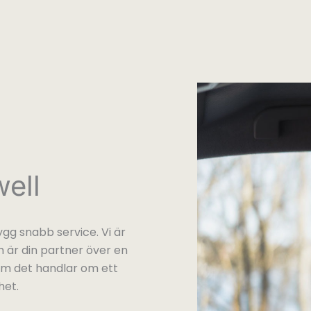
ell
gg snabb service. Vi är
 är din partner över en
 om det handlar om ett
het.