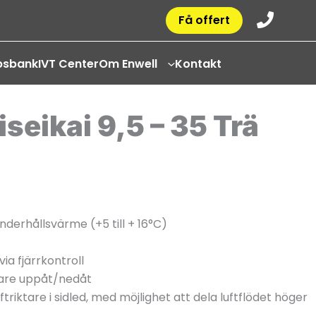
Få offert
psbank
IVT Center
Om Enwell
Kontakt
seikai 9,5 – 35 Trä
derhållsvärme (+5 till + 16°C)
ia fjärrkontroll
tare uppåt/nedåt
ftriktare i sidled, med möjlighet att dela luftflödet höger