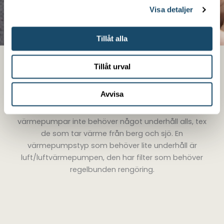
Visa detaljer
Tillåt alla
Underhåll av olika
Tillåt urval
värmepumpar
Avvisa
Som husägare är det bra att veta att vissa
värmepumpar inte behöver något underhåll alls, tex
de som tar värme från berg och sjö. En
värmepumpstyp som behöver lite underhåll är
luft/luftvärmepumpen, den har filter som behöver
regelbunden rengöring.