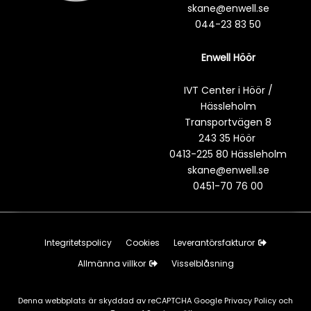
skane@enwell.se
044-23 83 50
Enwell Höör
IVT Center i Höör /
Hässleholm
Transportvägen 8
243 35 Höör
0413-225 80 Hässleholm
skane@enwell.se
0451-70 76 00
Integritetspolicy
Cookies
Leverantörsfakturor
Allmänna villkor
Visselblåsning
Denna webbplats är skyddad av reCAPTCHA Google
Privacy Policy
och