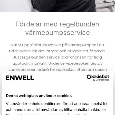
Fördelar med regelbunden
värmepumpsservice
När vi upptäcker skavanker på värmepumpen i ett
tidigt skede blir det lättare och billigare att åtgärda.
Just regelbunden service ökar chansen för tidig
upptäckt markant. Under servicebesöken testas
värmepumpen också för gasläckor, eftersom gasen
varken syns eller luktar krävs det specialinstrument
för att testa och upptäcka läckage. Livslängden på
värmepumpen ökar tack vare den grundliga
rengöringen, en ren pump behöver inte jobba lika
Denna webbplats använder cookies
hårt för att ge värme och fördela den i huset.
Vi använder enhetsidentifierare för att anpassa innehållet
och annonserna till användarna, tillhandahålla funktioner