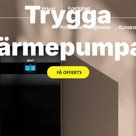
Trygga
Fastighet
Privat
Produkter
Tjänster
Kunsk
ä
r
m
e
p
u
m
p
FÅ OFFERT