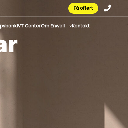
Få offert
apsbank
IVT Center
Om Enwell
Kontakt
a
r