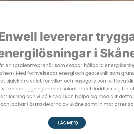
Enwell levererar trygg
energilösningar i Skån
är en totalentreprenör som skapar hållbara energilösni
 hem. Med förnyelsebar energi och geoteknik som grund 
et självklara valet för villa- och husägare som vill leva k
värmeanläggningen med solceller och laddlösning för el
ett lösning och vi på Enwell kan hjälpa dig med allt detta.
och jobbar i östra delarna av Skåne samt in mot orter s
LÄS MER