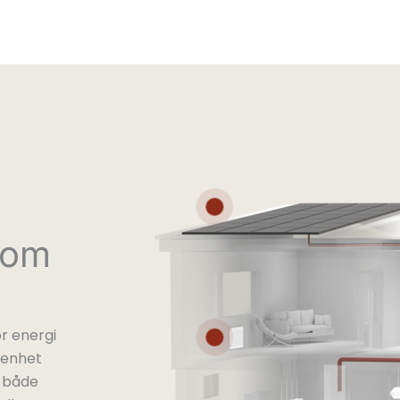
Solceller
nom
Radiator
r energi
renhet
v både