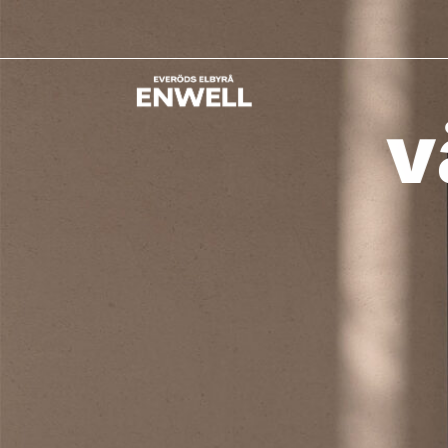
Hoppa
till
innehåll
v