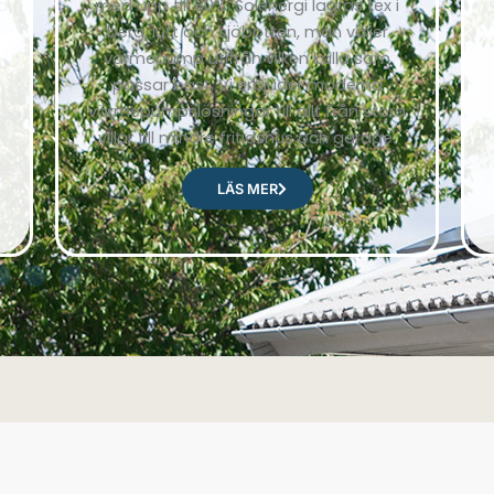
a
med upp till 80%. Solenergi lagras tex i
berg, luft och sjöbotten, man väljer
värmepump utifrån vilken källa som
passar bäst. Vi erbjuder moderna
värmepumpslösningar till allt från stora
villor till mindre fritidshus och garage.
LÄS MER