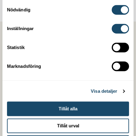
Samtyckesval
Nödvändig
Inställningar
1. Anmäl intresse
Fyll i intresse­formuläret här bredvid och ge oss en
Statistik
första inblick i dina behov.
Marknadsföring
2. Vi kontaktar dig
Någon från Enwell hör av sig för att samla
komplette­rande uppgifter och säkerställa att du får
den bästa lösningen för just ditt hem.
Visa detaljer
Tillåt alla
3. Offert
Du får en offert från Enwell
Tillåt urval