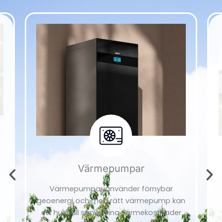
Värmepumpar
Värmepumpar använder förnybar
geoenergi och med rätt värmepump kan
ett hushåll sänka sina värmekostnader