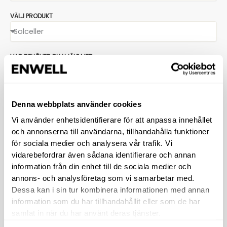
VÄLJ PRODUKT
VAD BEHÖVER DU HJÄLP MED
Nyinstallation
Utbyte
Service/reparation
Annat
MEDDELANDE
Denna webbplats använder cookies
Vi använder enhetsidentifierare för att anpassa innehållet
och annonserna till användarna, tillhandahålla funktioner
för sociala medier och analysera vår trafik. Vi
vidarebefordrar även sådana identifierare och annan
information från din enhet till de sociala medier och
Genom att skicka in detta formuläret godkänner jag att ni
annons- och analysföretag som vi samarbetar med.
hanterar mina personuppgifter.
Dessa kan i sin tur kombinera informationen med annan
Läs om hur vi hanterar personuppgifter
information som du har tillhandahållit eller som de har
samlat in när du har använt deras tjänster.
Skicka förfrågan