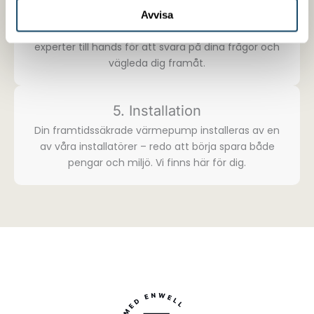
4. Frågor?
Avvisa
Vi finns här! Under hela processen finns våra
experter till hands för att svara på dina frågor och
vägleda dig framåt.
5. Installation
Din framtidssäkrade värmepump installeras av en
av våra installatörer – redo att börja spara både
pengar och miljö. Vi finns här för dig.​