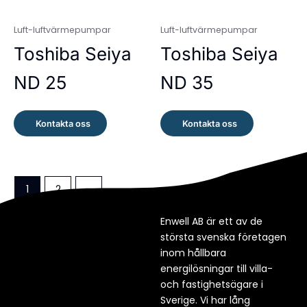
Luft-luftvärmepumpar
Luft-luftvärmepumpar
Toshiba Seiya
Toshiba Seiya
ND 25
ND 35
Kontakta oss
Kontakta oss
1
2
→
Enwell AB är ett av de
största svenska företagen
inom hållbara
energilösningar till villa-
och fastighetsägare i
Sverige. Vi har lång