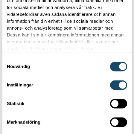
och annonserna till användarna, tillhandahålla funktioner
för sociala medier och analysera vår trafik. Vi
vidarebefordrar även sådana identifierare och annan
information från din enhet till de sociala medier och
Luft-luftvärmepumpar
Luft-luftvärmepumpar
annons- och analysföretag som vi samarbetar med.
Toshiba
Toshiba
Dessa kan i sin tur kombinera informationen med annan
information som du har tillhandahållit eller som de har
Golvmodell ND
Golvmodell ND
samlat in när du har använt deras tjänster.
25
35
Samtyckesval
Nödvändig
Kontakta oss
Kontakta oss
Inställningar
Statistik
Marknadsföring