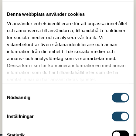
Denna webbplats använder cookies
Vi använder enhetsidentifierare för att anpassa innehållet
och annonserna till användarna, tillhandahålla funktioner
för sociala medier och analysera vår trafik. Vi
vidarebefordrar även sådana identifierare och annan
Trygg med Enwell
information från din enhet till de sociala medier och
annons- och analysföretag som vi samarbetar med.
Som kund hos oss får du en samlad kontakt med
Dessa kan i sin tur kombinera informationen med annan
trygg snabb service. Vi är enkla att arbeta med,
information som du har tillhandahållit eller som de har
samlat in när du har använt deras tjänster.
kompetenta på det vi gör och är din partner över en
lång tid. Vi erbjuder även finansiering oberoende om
Samtyckesval
det handlar om ett nybygge eller en befintlig
Nödvändig
fastighet.
Inställningar
LÄS MER
Statistik