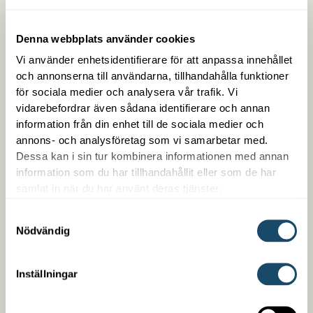
Denna webbplats använder cookies
Vi använder enhetsidentifierare för att anpassa innehållet
och annonserna till användarna, tillhandahålla funktioner
för sociala medier och analysera vår trafik. Vi
vidarebefordrar även sådana identifierare och annan
Trygg med Enwell
information från din enhet till de sociala medier och
annons- och analysföretag som vi samarbetar med.
Dessa kan i sin tur kombinera informationen med annan
Som kund hos oss får du en samlad kontakt med
information som du har tillhandahållit eller som de har
trygg snabb service. Vi är enkla att arbeta med,
samlat in när du har använt deras tjänster.
kompetenta på det vi gör och är din partner över en
lång tid. Vi erbjuder även finansiering oberoende om
Samtyckesval
det handlar om ett nybygge eller en befintlig
Nödvändig
fastighet.
Inställningar
LÄS MER