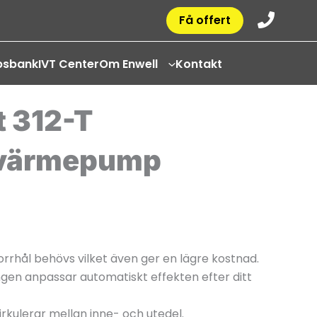
Få offert
psbank
IVT Center
Om Enwell
Kontakt
t 312-T
nvärmepump
borrhål behövs vilket även ger en lägre kostnad.
ngen anpassar automatiskt effekten efter ditt
cirkulerar mellan inne- och utedel.