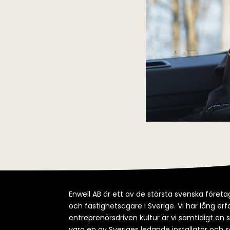
Enwell AB är ett av de största svenska företag
och fastighetsägare i Sverige. Vi har lång e
entreprenörsdriven kultur är vi samtidigt en 
vara en av Sveriges ledande installatör och s