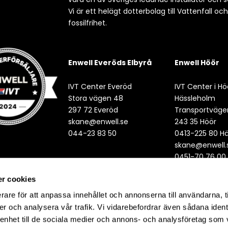
Vi är ett helägt dotterbolag till Vattenfall oc
fossilfrihet.
Enwell Everöds Elbyrå
Enwell Höör
IVT Center Everöd
IVT Center i Hö
Stora vägen 48
Hässleholm
297 72 Everöd
Transportväge
skane@enwell.se
243 35 Höör
044-23 83 50
0413-225 80 H
skane@enwell.
0451-70 76 00
r cookies
rare för att anpassa innehållet och annonserna till användarna, t
er och analysera vår trafik. Vi vidarebefordrar även sådana ident
 enhet till de sociala medier och annons- och analysföretag som 