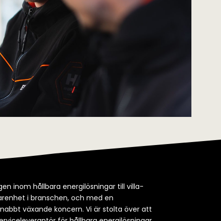
en inom hållbara energilösningar till villa-
rfarenhet i branschen, och med en
snabbt växande koncern. Vi är stolta över att
erviceleverantör för hållbara energilösningar.