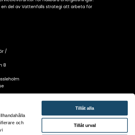
h en del av Vattenfalls strategi att arbeta för
ör /
n 8
ässleholm
se
Tillåt alla
illhandahålla
ifierare och
Tillåt urval
vi