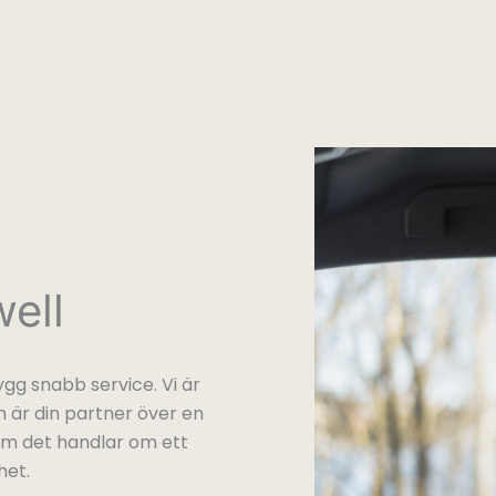
ell
gg snabb service. Vi är
 är din partner över en
 om det handlar om ett
het.