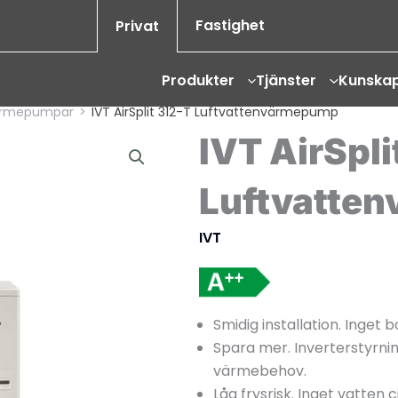
Fastighet
Privat
Produkter
Tjänster
Kunska
ärmepumpar
>
IVT AirSplit 312-T Luftvattenvärmepump
IVT AirSpli
Luftvatte
IVT
Smidig installation. Inget 
Spara mer. Inverterstyrni
värmebehov.
Låg frysrisk. Inget vatten 